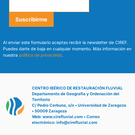
e
l
Suscribirme
E
Al enviar este formulario aceptas recibir la newsletter de CIREF.
v
Puedes darte de baja en cualquier momento. Más información en
nuestra
política de privacidad
.
e
n
CENTRO IBÉRICO DE RESTAURACIÓN FLUVIAL
t
Departamento de Geografía y Ordenación del
Territorio
o
C/ Pedro Cerbuna, s/n • Universidad de Zaragoza
• 50009 Zaragoza
Web:
www.cirefluvial.com
• Correo
electrónico:
info@cirefluvial.com