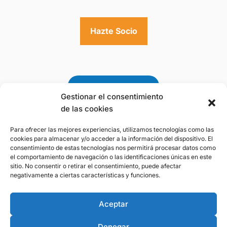
Hazte Socio
Gestionar el consentimiento
de las cookies
Para ofrecer las mejores experiencias, utilizamos tecnologías como las
Premio a la Gestión
cookies para almacenar y/o acceder a la información del dispositivo. El
Sostenible del Agua 2025
consentimiento de estas tecnologías nos permitirá procesar datos como
de la Fundación Botín
el comportamiento de navegación o las identificaciones únicas en este
sitio. No consentir o retirar el consentimiento, puede afectar
negativamente a ciertas características y funciones.
Aviso Legal
-
Politica de Privacidad
-
Politica
Aceptar
de Cookies
Denegar