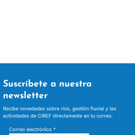
v
e
g
a
c
i
Suscríbete a nuestra
ó
newsletter
n
Recibe novedades sobre ríos, gestión fluvial y las
actividades de CIREF directamente en tu correo.
d
Correo electrónico
*