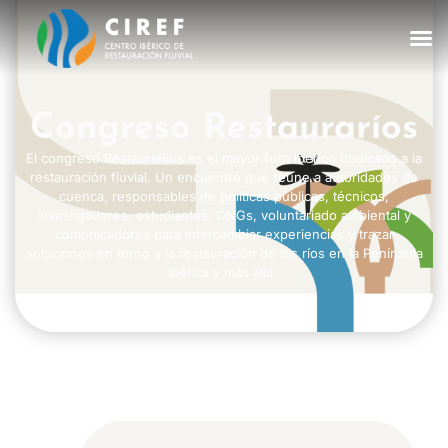
Congreso Restauraríos
El congreso RestauraRios es el mayor foro ibérico dedicado a la
restauración fluvial. Un encuentro que reúne a autoridades de
cuenca, responsables de políticas públicas, técnicos,
investigadores, estudiantes, ONGs, voluntariado ambiental y
comunicadores para intercambiar experiencias y trazar
soluciones en torno a la restauración de los ríos en la Península
Ibérica y más allá.