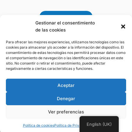
Gestionar el consentimiento
de las cookies
Para ofrecer las mejores experiencias, utilizamos tecnologías como las
Premio a la Gestión
cookies para almacenar y/o acceder a la información del dispositivo. El
Sostenible del Agua 2025
consentimiento de estas tecnologías nos permitirá procesar datos como
de la Fundación Botín
el comportamiento de navegación o las identificaciones únicas en este
sitio. No consentir o retirar el consentimiento, puede afectar
negativamente a ciertas características y funciones.
Aviso Legal
-
Politica de Privacidad
-
Politica
Aceptar
de Cookies
Denegar
Ver preferencias
© 2026 CIREF • CIF: G85631729
English (UK)
Política de cookies
Política de Privacidad
Aviso Legal